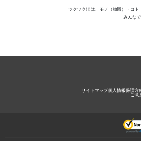
ツクツク!!!は、
モノ（物販）
・
コト
みんなで
サイトマップ
個人情報保護方
ご意