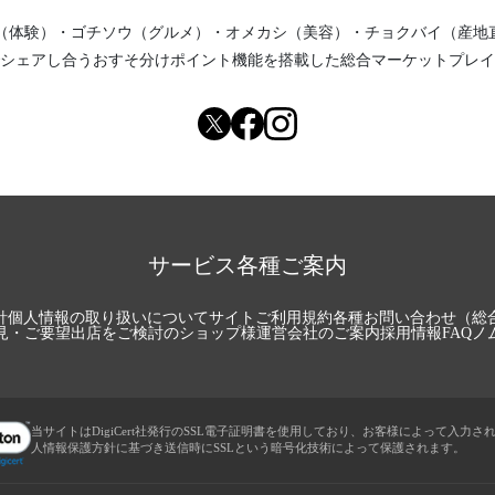
（体験）
・
ゴチソウ（グルメ）
・
オメカシ（美容）
・
チョクバイ（産地
シェアし合う
おすそ分けポイント機能
を搭載した総合マーケットプレイ
サービス各種ご案内
針
個人情報の取り扱いについて
サイトご利用規約
各種お問い合わせ（総
見・ご要望
出店をご検討のショップ様
運営会社のご案内
採用情報
FAQ
ノ
当サイトはDigiCert社発行のSSL電子証明書を使用しており、お客様によって入力さ
人情報保護方針に基づき送信時にSSLという暗号化技術によって保護されます。