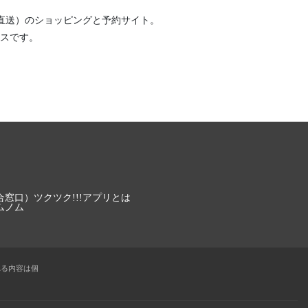
直送）
のショッピングと予約サイト。
スです。
合窓口）
ツクツク!!!アプリとは
ムノム
れる内容は個