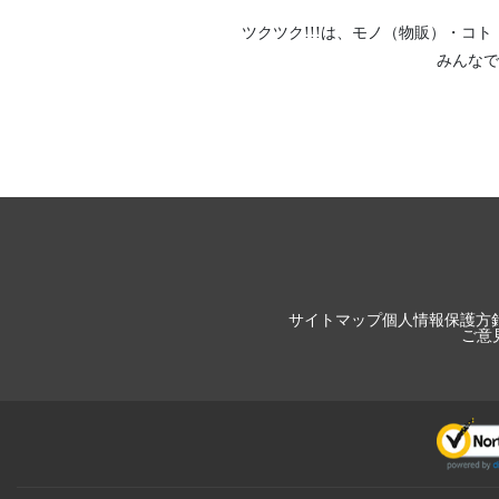
ツクツク!!!は、
モノ（物販）
・
コト
みんなで
サイトマップ
個人情報保護方
ご意