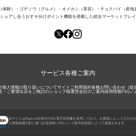
（体験）
・
ゴチソウ（グルメ）
・
オメカシ（美容）
・
チョクバイ（産地
シェアし合う
おすそ分けポイント機能
を搭載した総合マーケットプレイ
サービス各種ご案内
針
個人情報の取り扱いについて
サイトご利用規約
各種お問い合わせ（総
見・ご要望
出店をご検討のショップ様
運営会社のご案内
採用情報
FAQ
ノ
当サイトはDigiCert社発行のSSL電子証明書を使用しており、お客様によって入力さ
人情報保護方針に基づき送信時にSSLという暗号化技術によって保護されます。