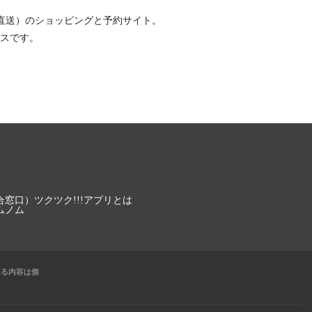
直送）
のショッピングと予約サイト。
スです。
合窓口）
ツクツク!!!アプリとは
ムノム
れる内容は個