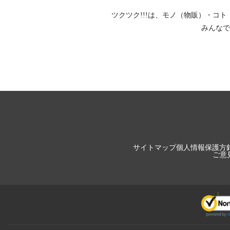
ツクツク!!!は、
モノ（物販）
・
コト
みんなで
サイトマップ
個人情報保護方
ご意