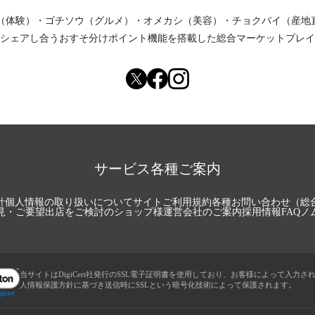
（体験）
・
ゴチソウ（グルメ）
・
オメカシ（美容）
・
チョクバイ（産地
シェアし合う
おすそ分けポイント機能
を搭載した総合マーケットプレイ
サービス各種ご案内
針
個人情報の取り扱いについて
サイトご利用規約
各種お問い合わせ（総
見・ご要望
出店をご検討のショップ様
運営会社のご案内
採用情報
FAQ
ノ
当サイトはDigiCert社発行のSSL電子証明書を使用しており、お客様によって入力さ
人情報保護方針に基づき送信時にSSLという暗号化技術によって保護されます。