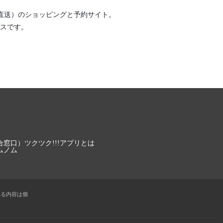
直送）
のショッピングと予約サイト。
スです。
合窓口）
ツクツク!!!アプリとは
ムノム
れる内容は個