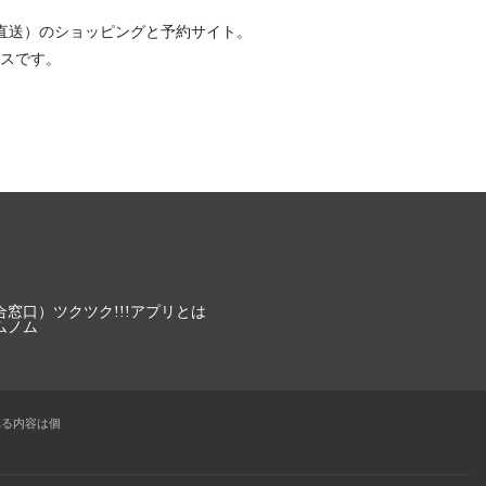
直送）
のショッピングと予約サイト。
スです。
合窓口）
ツクツク!!!アプリとは
ムノム
れる内容は個