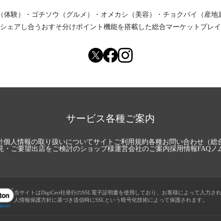
（体験）
・
ゴチソウ（グルメ）
・
オメカシ（美容）
・
チョクバイ（産地
シェアし合う
おすそ分けポイント機能
を搭載した総合マーケットプレイ
サービス各種ご案内
針
個人情報の取り扱いについて
サイトご利用規約
各種お問い合わせ（総
見・ご要望
出店をご検討のショップ様
運営会社のご案内
採用情報
FAQ
ノ
当サイトはDigiCert社発行のSSL電子証明書を使用しており、お客様によって入力さ
人情報保護方針に基づき送信時にSSLという暗号化技術によって保護されます。