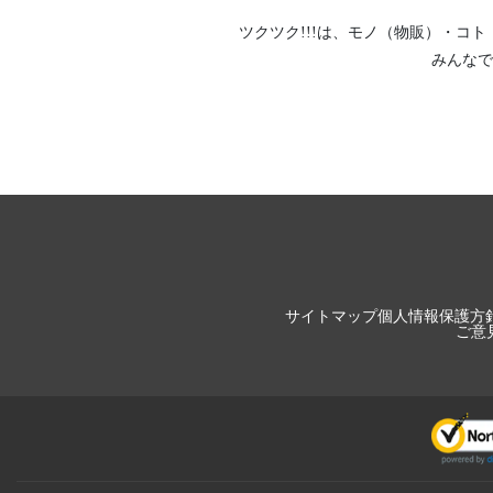
ツクツク!!!は、
モノ（物販）
・
コト
みんなで
サイトマップ
個人情報保護方
ご意