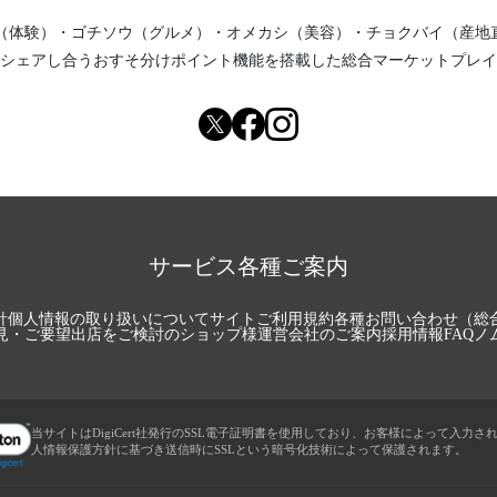
（体験）
・
ゴチソウ（グルメ）
・
オメカシ（美容）
・
チョクバイ（産地
シェアし合う
おすそ分けポイント機能
を搭載した総合マーケットプレイ
サービス各種ご案内
針
個人情報の取り扱いについて
サイトご利用規約
各種お問い合わせ（総
見・ご要望
出店をご検討のショップ様
運営会社のご案内
採用情報
FAQ
ノ
当サイトはDigiCert社発行のSSL電子証明書を使用しており、お客様によって入力さ
人情報保護方針に基づき送信時にSSLという暗号化技術によって保護されます。