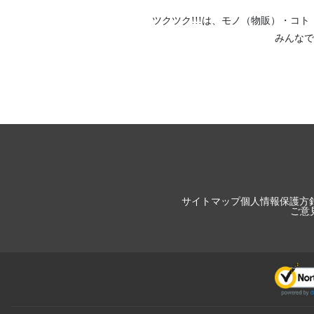
ツクツク!!!は、
モノ（物販）
・
コト
みんなで
サイトマップ
個人情報保護方
ご意