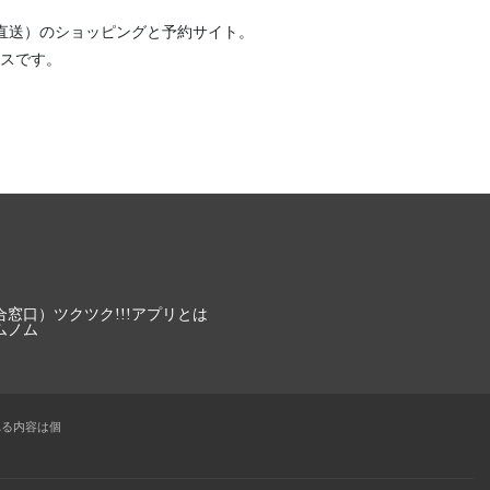
直送）
のショッピングと予約サイト。
スです。
合窓口）
ツクツク!!!アプリとは
ムノム
れる内容は個