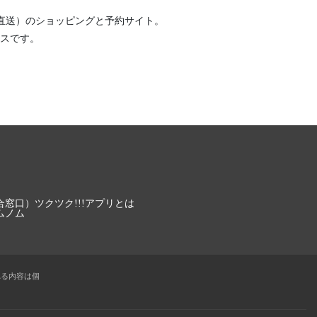
直送）
のショッピングと予約サイト。
スです。
合窓口）
ツクツク!!!アプリとは
ムノム
れる内容は個