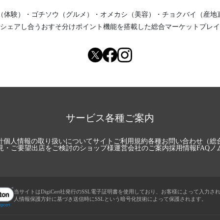
（体験）
・
ゴチソウ（グルメ）
・
オメカシ（美容）
・
チョクバイ（産地
シェアし合う
おすそ分けポイント機能
を搭載した総合マーケットプレイ
サービス各種ご案内
針
個人情報の取り扱いについて
サイトご利用規約
各種お問い合わせ（総
見・ご要望
出店をご検討のショップ様
運営会社のご案内
採用情報
FAQ
ノ
当サイトはDigiCert社発行のSSL電子証明書を使用しており、お客様によって入力さ
人情報保護方針に基づき送信時にSSLという暗号化技術によって保護されます。