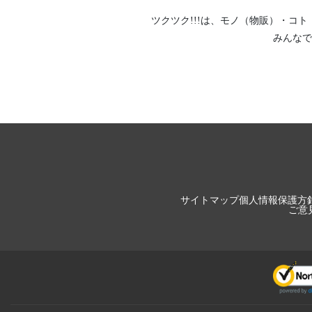
ツクツク!!!は、
モノ（物販）
・
コト
みんなで
サイトマップ
個人情報保護方
ご意