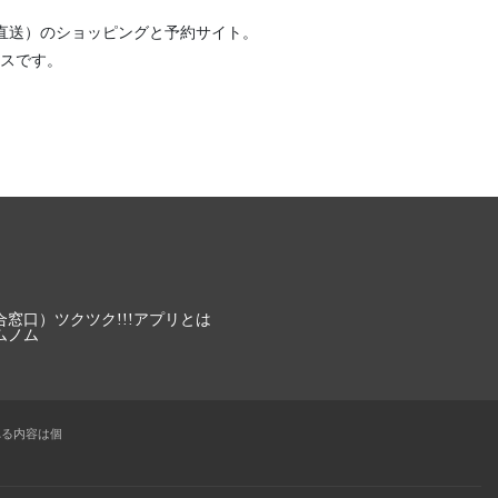
直送）
のショッピングと予約サイト。
スです。
合窓口）
ツクツク!!!アプリとは
ムノム
れる内容は個