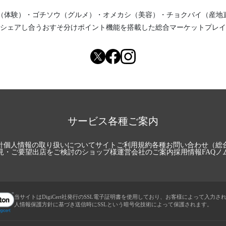
（体験）
・
ゴチソウ（グルメ）
・
オメカシ（美容）
・
チョクバイ（産地
シェアし合う
おすそ分けポイント機能
を搭載した総合マーケットプレイ
サービス各種ご案内
針
個人情報の取り扱いについて
サイトご利用規約
各種お問い合わせ（総
見・ご要望
出店をご検討のショップ様
運営会社のご案内
採用情報
FAQ
ノ
当サイトはDigiCert社発行のSSL電子証明書を使用しており、お客様によって入力さ
人情報保護方針に基づき送信時にSSLという暗号化技術によって保護されます。