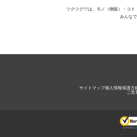
ツクツク!!!は、
モノ（物販）
・
コト
みんなで
サイトマップ
個人情報保護方
ご意