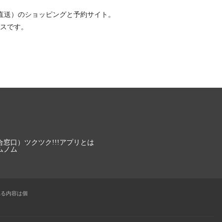
直送）
のショッピングと予約サイト。
スです。
合窓口）
ツクツク!!!アプリとは
ムノム
れる内容は個