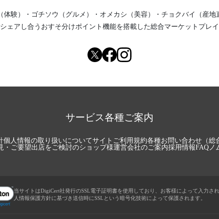
（体験）
・
ゴチソウ（グルメ）
・
オメカシ（美容）
・
チョクバイ（産地
シェアし合う
おすそ分けポイント機能
を搭載した総合マーケットプレイ
サービス各種ご案内
針
個人情報の取り扱いについて
サイトご利用規約
各種お問い合わせ（総
見・ご要望
出店をご検討のショップ様
運営会社のご案内
採用情報
FAQ
ノ
当サイトはDigiCert社発行のSSL電子証明書を使用しており、お客様によって入力さ
人情報保護方針に基づき送信時にSSLという暗号化技術によって保護されます。