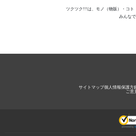
ツクツク!!!は、
モノ（物販）
・
コト
みんなで
サイトマップ
個人情報保護方
ご意