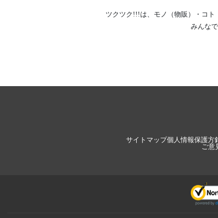
ツクツク!!!は、
モノ（物販）
・
コト
みんなで
サイトマップ
個人情報保護方
ご意