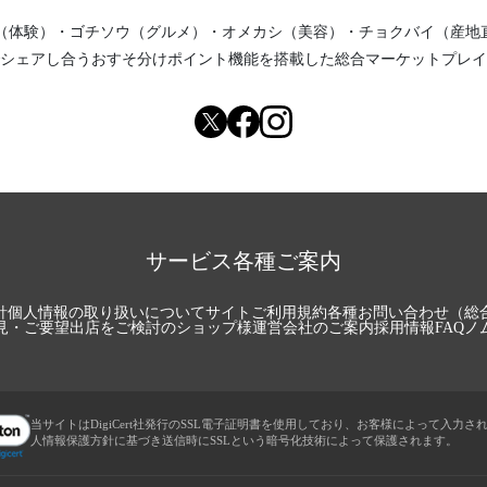
（体験）
・
ゴチソウ（グルメ）
・
オメカシ（美容）
・
チョクバイ（産地
シェアし合う
おすそ分けポイント機能
を搭載した総合マーケットプレイ
サービス各種ご案内
針
個人情報の取り扱いについて
サイトご利用規約
各種お問い合わせ（総
見・ご要望
出店をご検討のショップ様
運営会社のご案内
採用情報
FAQ
ノ
当サイトはDigiCert社発行のSSL電子証明書を使用しており、お客様によって入力さ
人情報保護方針に基づき送信時にSSLという暗号化技術によって保護されます。