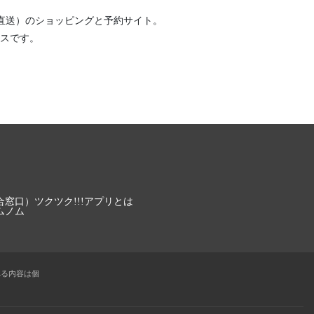
直送）
のショッピングと予約サイト。
スです。
合窓口）
ツクツク!!!アプリとは
ムノム
れる内容は個