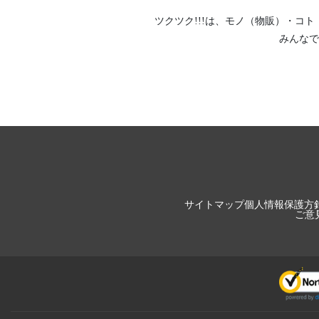
ツクツク!!!は、
モノ（物販）
・
コト
みんなで
サイトマップ
個人情報保護方
ご意