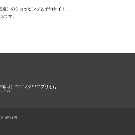
直送）
のショッピングと予約サイト。
スです。
合窓口）
ツクツク!!!アプリとは
ムノム
れる内容は個