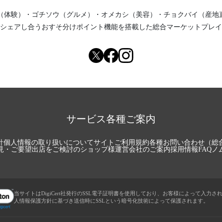
（体験）
・
ゴチソウ（グルメ）
・
オメカシ（美容）
・
チョクバイ（産地
シェアし合う
おすそ分けポイント機能
を搭載した総合マーケットプレイ
サービス各種ご案内
針
個人情報の取り扱いについて
サイトご利用規約
各種お問い合わせ（総
見・ご要望
出店をご検討のショップ様
運営会社のご案内
採用情報
FAQ
ノ
当サイトはDigiCert社発行のSSL電子証明書を使用しており、お客様によって入力さ
人情報保護方針に基づき送信時にSSLという暗号化技術によって保護されます。