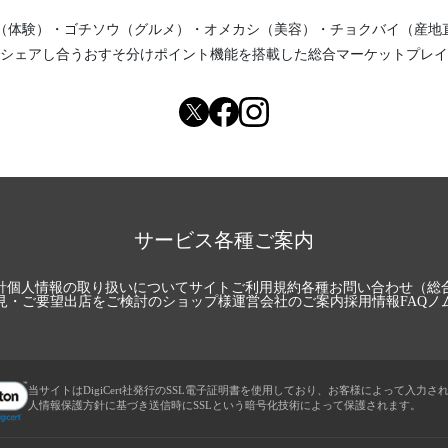
（体験）
・
ゴチソウ（グルメ）
・
オメカシ（美容）
・
チョクバイ（産地
シェアし合う
おすそ分けポイント機能
を搭載した総合マーケットプレイ
サービス各種ご案内
針
個人情報の取り扱いについて
サイトご利用規約
各種お問い合わせ（総
見・ご要望
出店をご検討のショップ様
運営会社のご案内
採用情報
FAQ
ノ
当サイトはDigiCert社発行のSSL電子証明書を使用しており、お客様によって入力さ
人情報保護方針に基づき送信時にSSLという暗号化技術によって保護されます。