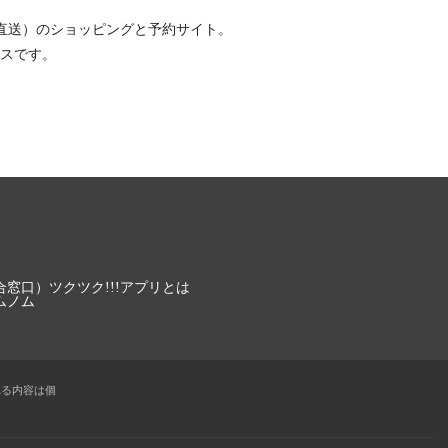
直送）
のショッピングと予約サイト。
スです。
合窓口）
ツクツク!!!アプリとは
ムノム
れる内容は個