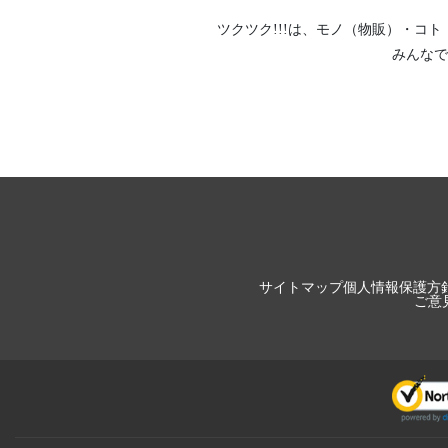
ツクツク!!!は、
モノ（物販）
・
コト
みんなで
サイトマップ
個人情報保護方
ご意