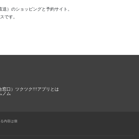
直送）
のショッピングと予約サイト。
スです。
合窓口）
ツクツク!!!アプリとは
ムノム
れる内容は個