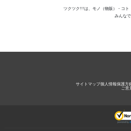
ツクツク!!!は、
モノ（物販）
・
コト
みんなで
サイトマップ
個人情報保護方
ご意