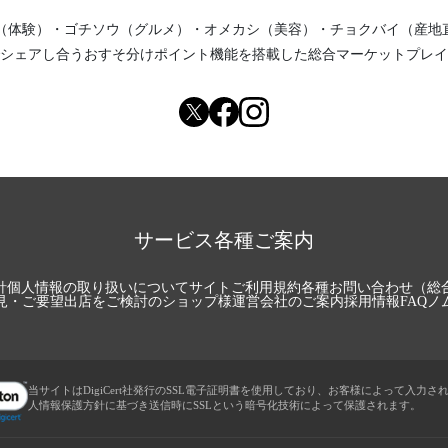
（体験）
・
ゴチソウ（グルメ）
・
オメカシ（美容）
・
チョクバイ（産地
シェアし合う
おすそ分けポイント機能
を搭載した総合マーケットプレイ
サービス各種ご案内
針
個人情報の取り扱いについて
サイトご利用規約
各種お問い合わせ（総
見・ご要望
出店をご検討のショップ様
運営会社のご案内
採用情報
FAQ
ノ
当サイトはDigiCert社発行のSSL電子証明書を使用しており、お客様によって入力さ
人情報保護方針に基づき送信時にSSLという暗号化技術によって保護されます。