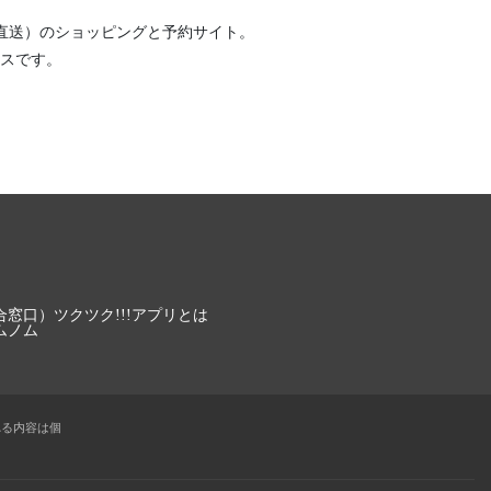
直送）
のショッピングと予約サイト。
スです。
合窓口）
ツクツク!!!アプリとは
ムノム
れる内容は個