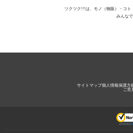
ツクツク!!!は、
モノ（物販）
・
コト
みんなで
サイトマップ
個人情報保護方
ご意