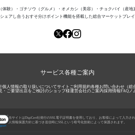
（体験）
・
ゴチソウ（グルメ）
・
オメカシ（美容）
・
チョクバイ（産地
シェアし合う
おすそ分けポイント機能
を搭載した総合マーケットプレイ
サービス各種ご案内
針
個人情報の取り扱いについて
サイトご利用規約
各種お問い合わせ（総
見・ご要望
出店をご検討のショップ様
運営会社のご案内
採用情報
FAQ
ノ
当サイトはDigiCert社発行のSSL電子証明書を使用しており、お客様によって入力さ
人情報保護方針に基づき送信時にSSLという暗号化技術によって保護されます。