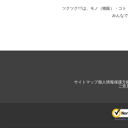
ツクツク!!!は、
モノ（物販）
・
コト
みんなで
サイトマップ
個人情報保護方
ご意