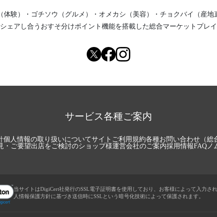
（体験）
・
ゴチソウ（グルメ）
・
オメカシ（美容）
・
チョクバイ（産地
シェアし合う
おすそ分けポイント機能
を搭載した総合マーケットプレイ
サービス各種ご案内
針
個人情報の取り扱いについて
サイトご利用規約
各種お問い合わせ（総
見・ご要望
出店をご検討のショップ様
運営会社のご案内
採用情報
FAQ
ノ
当サイトはDigiCert社発行のSSL電子証明書を使用しており、お客様によって入力さ
人情報保護方針に基づき送信時にSSLという暗号化技術によって保護されます。