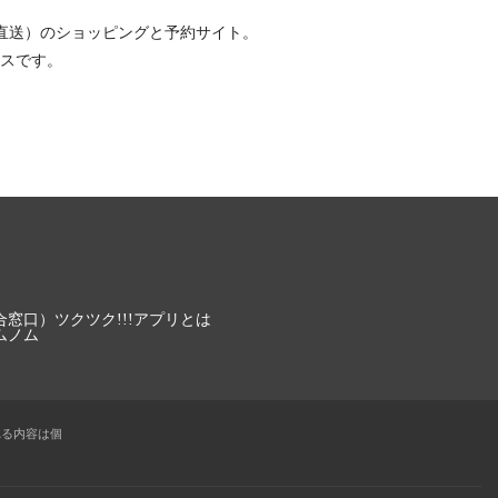
直送）
のショッピングと予約サイト。
スです。
合窓口）
ツクツク!!!アプリとは
ムノム
れる内容は個