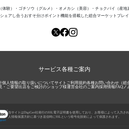
（体験）
・
ゴチソウ（グルメ）
・
オメカシ（美容）
・
チョクバイ（産地
シェアし合う
おすそ分けポイント機能
を搭載した総合マーケットプレイ
サービス各種ご案内
針
個人情報の取り扱いについて
サイトご利用規約
各種お問い合わせ（総
見・ご要望
出店をご検討のショップ様
運営会社のご案内
採用情報
FAQ
ノ
当サイトはDigiCert社発行のSSL電子証明書を使用しており、お客様によって入力さ
人情報保護方針に基づき送信時にSSLという暗号化技術によって保護されます。