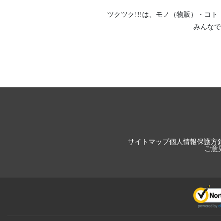
ツクツク!!!は、
モノ（物販）
・
コト
みんなで
サイトマップ
個人情報保護方
ご意