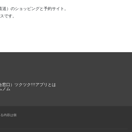
直送）
のショッピングと予約サイト。
スです。
合窓口）
ツクツク!!!アプリとは
ムノム
れる内容は個