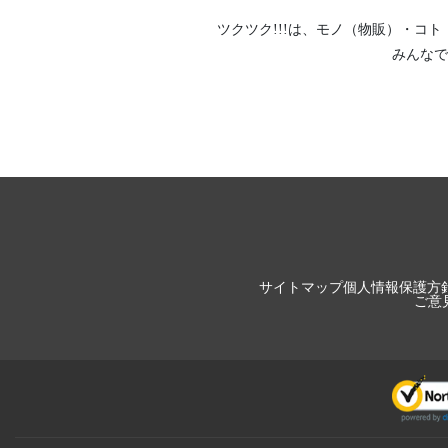
ツクツク!!!は、
モノ（物販）
・
コト
みんなで
サイトマップ
個人情報保護方
ご意