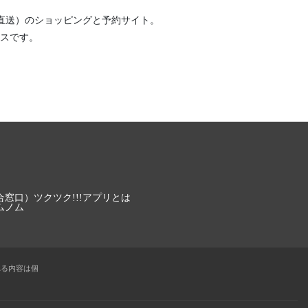
直送）
のショッピングと予約サイト。
スです。
合窓口）
ツクツク!!!アプリとは
ムノム
れる内容は個