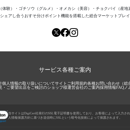
（体験）
・
ゴチソウ（グルメ）
・
オメカシ（美容）
・
チョクバイ（産地
シェアし合う
おすそ分けポイント機能
を搭載した総合マーケットプレイ
サービス各種ご案内
針
個人情報の取り扱いについて
サイトご利用規約
各種お問い合わせ（総
見・ご要望
出店をご検討のショップ様
運営会社のご案内
採用情報
FAQ
ノ
当サイトはDigiCert社発行のSSL電子証明書を使用しており、お客様によって入力さ
人情報保護方針に基づき送信時にSSLという暗号化技術によって保護されます。