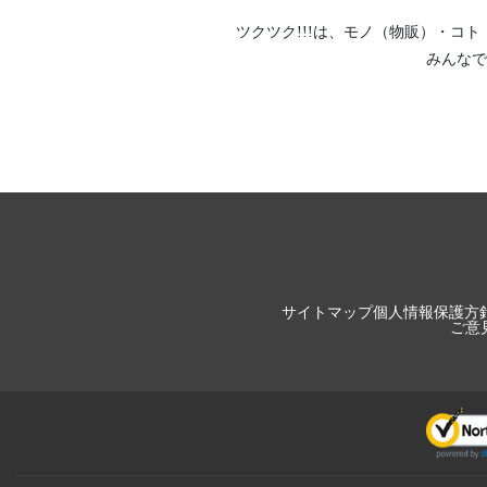
ツクツク!!!は、
モノ（物販）
・
コト
みんなで
サイトマップ
個人情報保護方
ご意