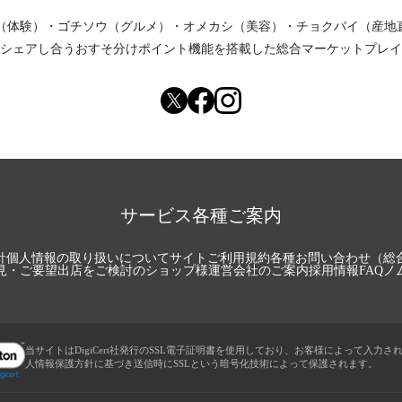
（体験）
・
ゴチソウ（グルメ）
・
オメカシ（美容）
・
チョクバイ（産地
シェアし合う
おすそ分けポイント機能
を搭載した総合マーケットプレイ
サービス各種ご案内
針
個人情報の取り扱いについて
サイトご利用規約
各種お問い合わせ（総
見・ご要望
出店をご検討のショップ様
運営会社のご案内
採用情報
FAQ
ノ
当サイトはDigiCert社発行のSSL電子証明書を使用しており、お客様によって入力さ
人情報保護方針に基づき送信時にSSLという暗号化技術によって保護されます。