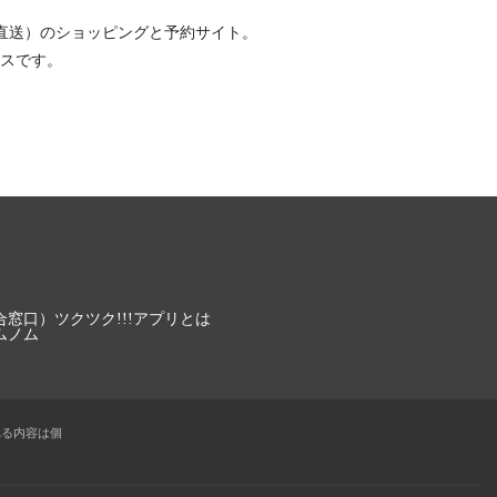
直送）
のショッピングと予約サイト。
スです。
合窓口）
ツクツク!!!アプリとは
ムノム
れる内容は個