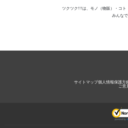
ツクツク!!!は、
モノ（物販）
・
コト
みんなで
サイトマップ
個人情報保護方
ご意