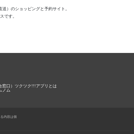
直送）
のショッピングと予約サイト。
スです。
合窓口）
ツクツク!!!アプリとは
ムノム
れる内容は個