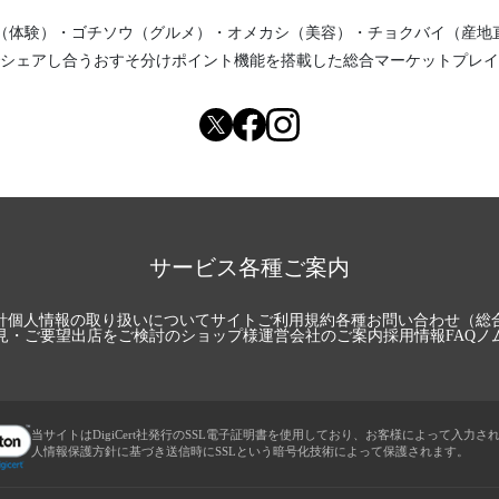
（体験）
・
ゴチソウ（グルメ）
・
オメカシ（美容）
・
チョクバイ（産地
シェアし合う
おすそ分けポイント機能
を搭載した総合マーケットプレイ
サービス各種ご案内
針
個人情報の取り扱いについて
サイトご利用規約
各種お問い合わせ（総
見・ご要望
出店をご検討のショップ様
運営会社のご案内
採用情報
FAQ
ノ
当サイトはDigiCert社発行のSSL電子証明書を使用しており、お客様によって入力さ
人情報保護方針に基づき送信時にSSLという暗号化技術によって保護されます。