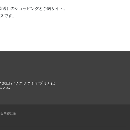
直送）
のショッピングと予約サイト。
スです。
合窓口）
ツクツク!!!アプリとは
ムノム
れる内容は個