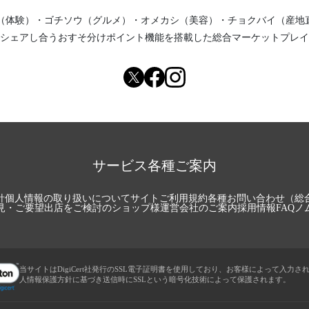
（体験）
・
ゴチソウ（グルメ）
・
オメカシ（美容）
・
チョクバイ（産地
シェアし合う
おすそ分けポイント機能
を搭載した総合マーケットプレイ
サービス各種ご案内
針
個人情報の取り扱いについて
サイトご利用規約
各種お問い合わせ（総
見・ご要望
出店をご検討のショップ様
運営会社のご案内
採用情報
FAQ
ノ
当サイトはDigiCert社発行のSSL電子証明書を使用しており、お客様によって入力さ
人情報保護方針に基づき送信時にSSLという暗号化技術によって保護されます。