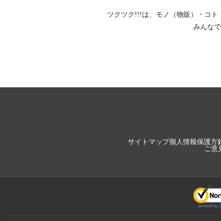
ツクツク!!!は、
モノ（物販）
・
コト
みんなで
サイトマップ
個人情報保護方
ご意