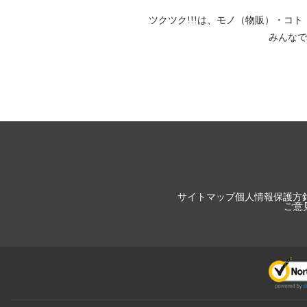
ツクツク!!!は、
モノ（物販）
・
コト
みんなで
サイトマップ
個人情報保護方
ご意