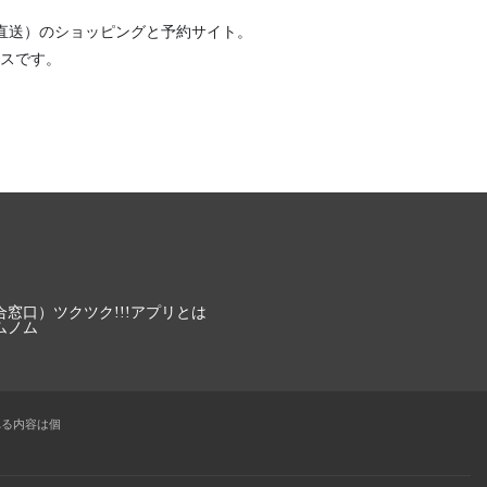
直送）
のショッピングと予約サイト。
スです。
合窓口）
ツクツク!!!アプリとは
ムノム
れる内容は個