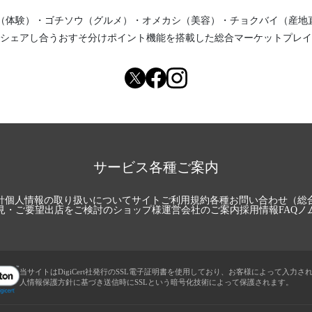
（体験）
・
ゴチソウ（グルメ）
・
オメカシ（美容）
・
チョクバイ（産地
シェアし合う
おすそ分けポイント機能
を搭載した総合マーケットプレイ
サービス各種ご案内
針
個人情報の取り扱いについて
サイトご利用規約
各種お問い合わせ（総
見・ご要望
出店をご検討のショップ様
運営会社のご案内
採用情報
FAQ
ノ
当サイトはDigiCert社発行のSSL電子証明書を使用しており、お客様によって入力さ
人情報保護方針に基づき送信時にSSLという暗号化技術によって保護されます。