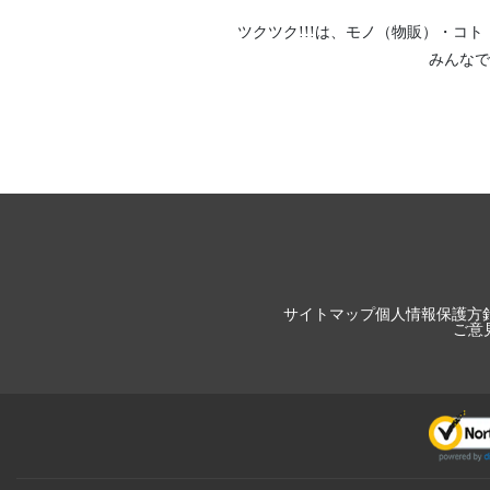
ツクツク!!!は、
モノ（物販）
・
コト
みんなで
サイトマップ
個人情報保護方
ご意