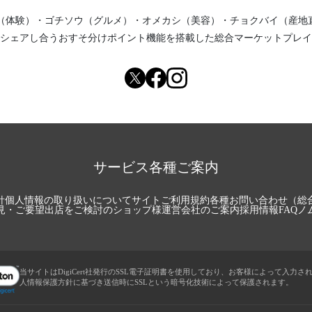
（体験）
・
ゴチソウ（グルメ）
・
オメカシ（美容）
・
チョクバイ（産地
シェアし合う
おすそ分けポイント機能
を搭載した総合マーケットプレイ
サービス各種ご案内
針
個人情報の取り扱いについて
サイトご利用規約
各種お問い合わせ（総
見・ご要望
出店をご検討のショップ様
運営会社のご案内
採用情報
FAQ
ノ
当サイトはDigiCert社発行のSSL電子証明書を使用しており、お客様によって入力さ
人情報保護方針に基づき送信時にSSLという暗号化技術によって保護されます。