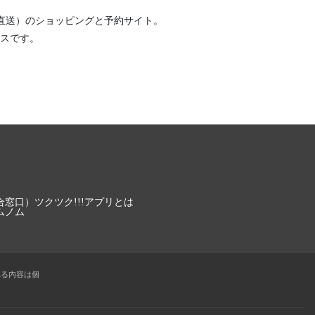
直送）
のショッピングと予約サイト。
スです。
合窓口）
ツクツク!!!アプリとは
ムノム
れる内容は個