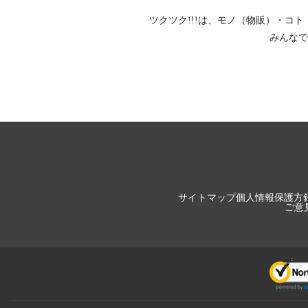
ツクツク!!!は、
モノ（物販）
・
コト
みんなで
サイトマップ
個人情報保護方
ご意