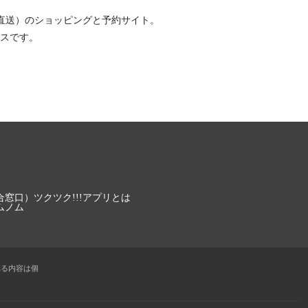
直送）
のショッピングと予約サイト。
スです。
合窓口）
ツクツク!!!アプリとは
ムノム
れる内容は個