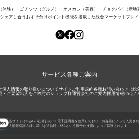
（体験）
・
ゴチソウ（グルメ）
・
オメカシ（美容）
・
チョクバイ（産地
シェアし合う
おすそ分けポイント機能
を搭載した総合マーケットプレイ
サービス各種ご案内
針
個人情報の取り扱いについて
サイトご利用規約
各種お問い合わせ（総
見・ご要望
出店をご検討のショップ様
運営会社のご案内
採用情報
FAQ
ノ
当サイトはDigiCert社発行のSSL電子証明書を使用しており、お客様によって入力さ
人情報保護方針に基づき送信時にSSLという暗号化技術によって保護されます。