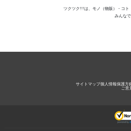
ツクツク!!!は、
モノ（物販）
・
コト
みんなで
サイトマップ
個人情報保護方
ご意