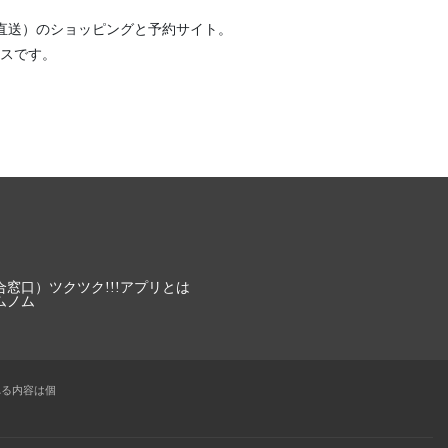
直送）
のショッピングと予約サイト。
スです。
合窓口）
ツクツク!!!アプリとは
ムノム
れる内容は個