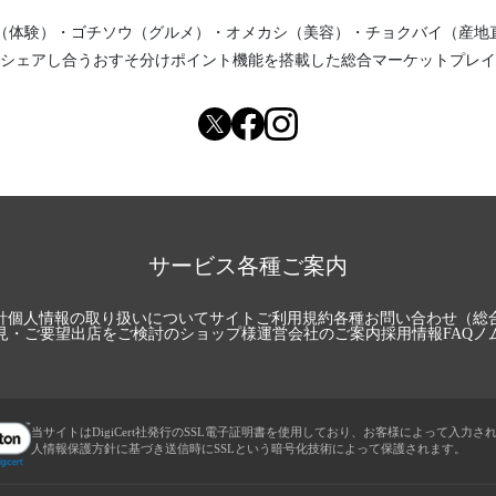
（体験）
・
ゴチソウ（グルメ）
・
オメカシ（美容）
・
チョクバイ（産地
シェアし合う
おすそ分けポイント機能
を搭載した総合マーケットプレイ
サービス各種ご案内
針
個人情報の取り扱いについて
サイトご利用規約
各種お問い合わせ（総
見・ご要望
出店をご検討のショップ様
運営会社のご案内
採用情報
FAQ
ノ
当サイトはDigiCert社発行のSSL電子証明書を使用しており、お客様によって入力さ
人情報保護方針に基づき送信時にSSLという暗号化技術によって保護されます。