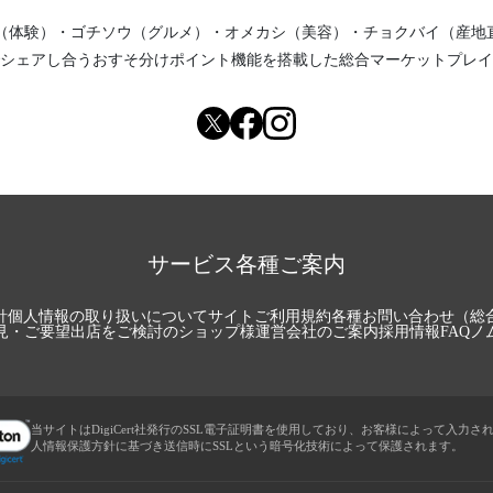
（体験）
・
ゴチソウ（グルメ）
・
オメカシ（美容）
・
チョクバイ（産地
シェアし合う
おすそ分けポイント機能
を搭載した総合マーケットプレイ
サービス各種ご案内
針
個人情報の取り扱いについて
サイトご利用規約
各種お問い合わせ（総
見・ご要望
出店をご検討のショップ様
運営会社のご案内
採用情報
FAQ
ノ
当サイトはDigiCert社発行のSSL電子証明書を使用しており、お客様によって入力さ
人情報保護方針に基づき送信時にSSLという暗号化技術によって保護されます。