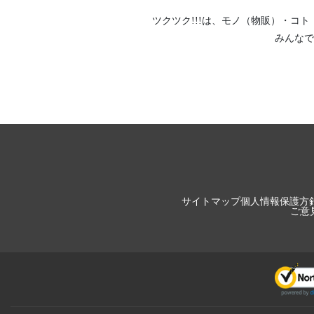
ツクツク!!!は、
モノ（物販）
・
コト
みんなで
サイトマップ
個人情報保護方
ご意