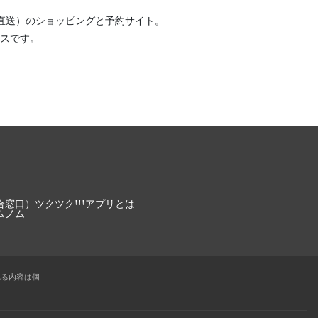
直送）
のショッピングと予約サイト。
スです。
合窓口）
ツクツク!!!アプリとは
ムノム
れる内容は個