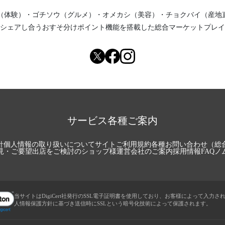
（体験）
・
ゴチソウ（グルメ）
・
オメカシ（美容）
・
チョクバイ（産地
シェアし合う
おすそ分けポイント機能
を搭載した総合マーケットプレイ
サービス各種ご案内
針
個人情報の取り扱いについて
サイトご利用規約
各種お問い合わせ（総
見・ご要望
出店をご検討のショップ様
運営会社のご案内
採用情報
FAQ
ノ
当サイトはDigiCert社発行のSSL電子証明書を使用しており、お客様によって入力さ
人情報保護方針に基づき送信時にSSLという暗号化技術によって保護されます。