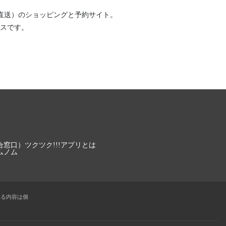
直送）
のショッピングと予約サイト。
スです。
合窓口）
ツクツク!!!アプリとは
ムノム
れる内容は個