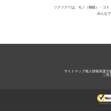
ツクツク!!!は、
モノ（物販）
・
コト
みんなで
サイトマップ
個人情報保護方
ご意