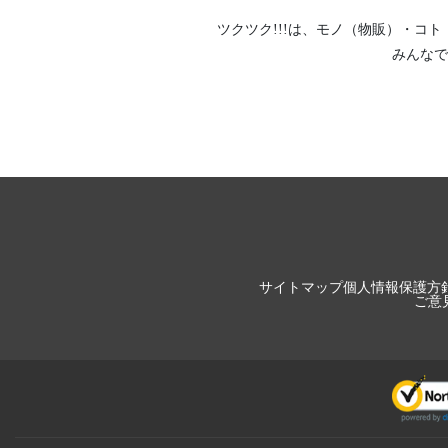
ツクツク!!!は、
モノ（物販）
・
コト
みんなで
サイトマップ
個人情報保護方
ご意