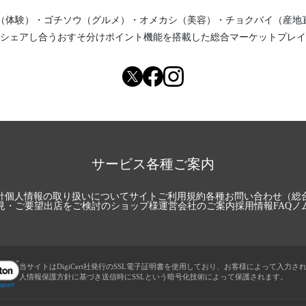
（体験）
・
ゴチソウ（グルメ）
・
オメカシ（美容）
・
チョクバイ（産地
シェアし合う
おすそ分けポイント機能
を搭載した総合マーケットプレイ
サービス各種ご案内
針
個人情報の取り扱いについて
サイトご利用規約
各種お問い合わせ（総
見・ご要望
出店をご検討のショップ様
運営会社のご案内
採用情報
FAQ
ノ
当サイトはDigiCert社発行のSSL電子証明書を使用しており、お客様によって入力さ
人情報保護方針に基づき送信時にSSLという暗号化技術によって保護されます。