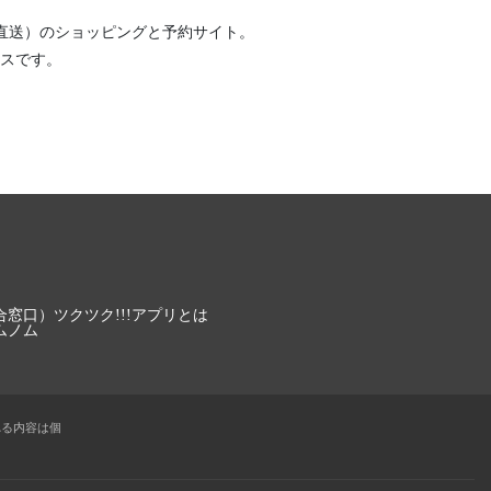
直送）
のショッピングと予約サイト。
スです。
合窓口）
ツクツク!!!アプリとは
ムノム
れる内容は個