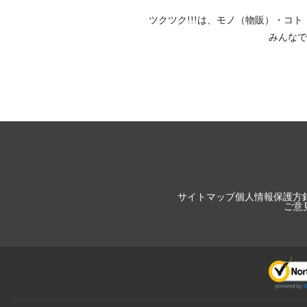
ツクツク!!!は、
モノ（物販）
・
コト
みんなで
サイトマップ
個人情報保護方
ご意