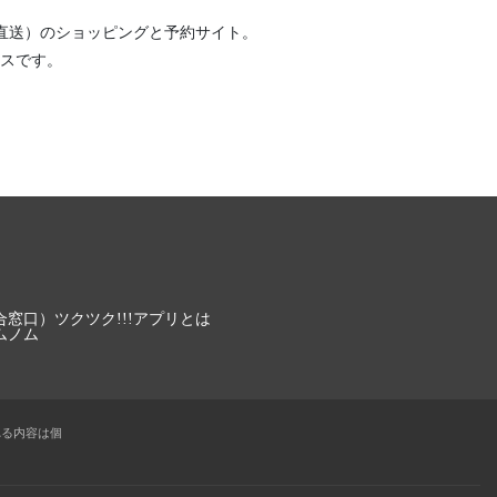
直送）
のショッピングと予約サイト。
スです。
合窓口）
ツクツク!!!アプリとは
ムノム
れる内容は個