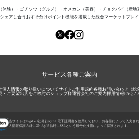
（体験）
・
ゴチソウ（グルメ）
・
オメカシ（美容）
・
チョクバイ（産地
シェアし合う
おすそ分けポイント機能
を搭載した総合マーケットプレイ
サービス各種ご案内
針
個人情報の取り扱いについて
サイトご利用規約
各種お問い合わせ（総
見・ご要望
出店をご検討のショップ様
運営会社のご案内
採用情報
FAQ
ノ
当サイトはDigiCert社発行のSSL電子証明書を使用しており、お客様によって入力さ
人情報保護方針に基づき送信時にSSLという暗号化技術によって保護されます。