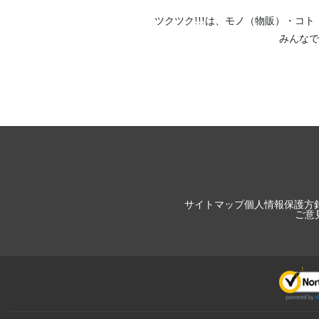
ツクツク!!!は、
モノ（物販）
・
コト
みんなで
サイトマップ
個人情報保護方
ご意