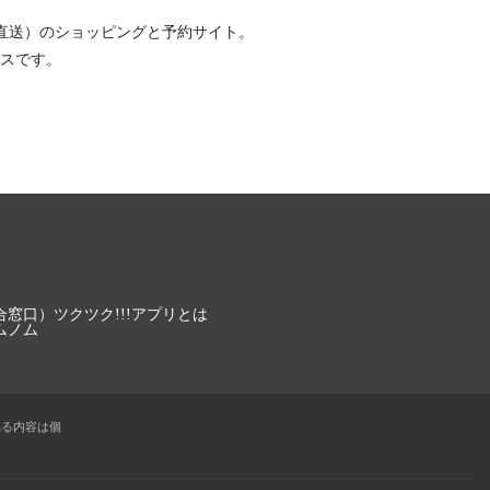
直送）
のショッピングと予約サイト。
スです。
合窓口）
ツクツク!!!アプリとは
ムノム
れる内容は個