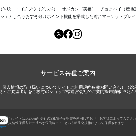
（体験）
・
ゴチソウ（グルメ）
・
オメカシ（美容）
・
チョクバイ（産地
シェアし合う
おすそ分けポイント機能
を搭載した総合マーケットプレイ
サービス各種ご案内
針
個人情報の取り扱いについて
サイトご利用規約
各種お問い合わせ（総
見・ご要望
出店をご検討のショップ様
運営会社のご案内
採用情報
FAQ
ノ
当サイトはDigiCert社発行のSSL電子証明書を使用しており、お客様によって入力さ
人情報保護方針に基づき送信時にSSLという暗号化技術によって保護されます。