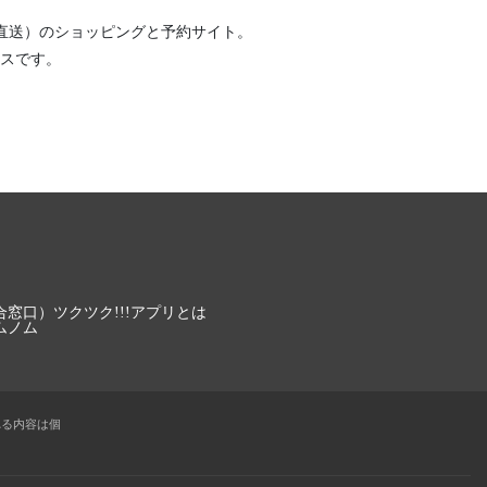
直送）
のショッピングと予約サイト。
スです。
合窓口）
ツクツク!!!アプリとは
ムノム
れる内容は個