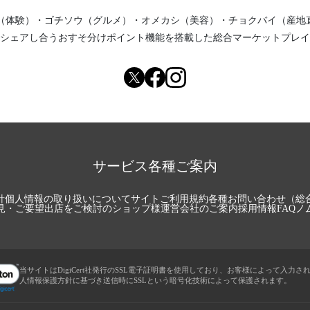
（体験）
・
ゴチソウ（グルメ）
・
オメカシ（美容）
・
チョクバイ（産地
シェアし合う
おすそ分けポイント機能
を搭載した総合マーケットプレイ
サービス各種ご案内
針
個人情報の取り扱いについて
サイトご利用規約
各種お問い合わせ（総
見・ご要望
出店をご検討のショップ様
運営会社のご案内
採用情報
FAQ
ノ
当サイトはDigiCert社発行のSSL電子証明書を使用しており、お客様によって入力さ
人情報保護方針に基づき送信時にSSLという暗号化技術によって保護されます。