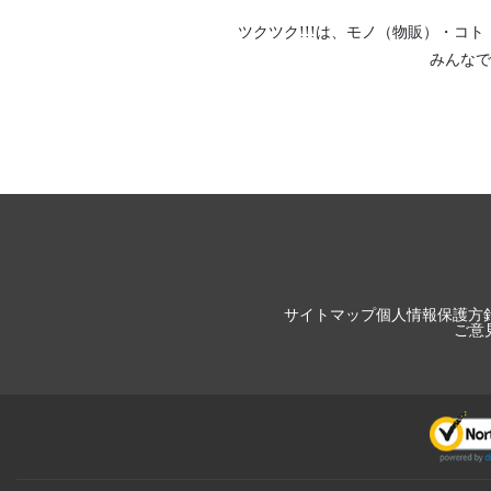
ツクツク!!!は、
モノ（物販）
・
コト
みんなで
サイトマップ
個人情報保護方
ご意