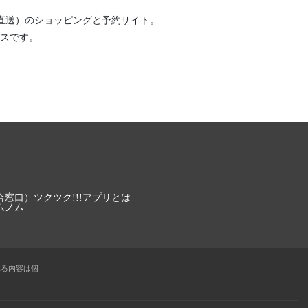
直送）
のショッピングと予約サイト。
スです。
合窓口）
ツクツク!!!アプリとは
ムノム
れる内容は個