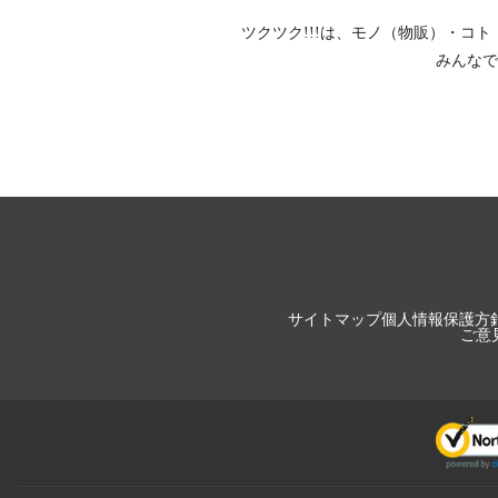
ツクツク!!!は、
モノ（物販）
・
コト
みんなで
サイトマップ
個人情報保護方
ご意