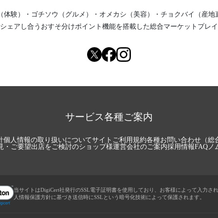
（体験）
・
ゴチソウ（グルメ）
・
オメカシ（美容）
・
チョクバイ（産地
シェアし合う
おすそ分けポイント機能
を搭載した総合マーケットプレイ
サービス各種ご案内
針
個人情報の取り扱いについて
サイトご利用規約
各種お問い合わせ（総
見・ご要望
出店をご検討のショップ様
運営会社のご案内
採用情報
FAQ
ノ
当サイトはDigiCert社発行のSSL電子証明書を使用しており、お客様によって入力さ
人情報保護方針に基づき送信時にSSLという暗号化技術によって保護されます。