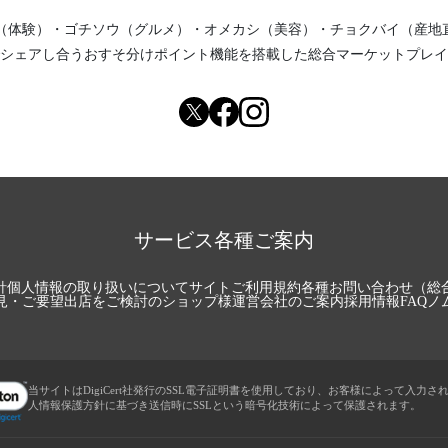
（体験）
・
ゴチソウ（グルメ）
・
オメカシ（美容）
・
チョクバイ（産地
シェアし合う
おすそ分けポイント機能
を搭載した総合マーケットプレイ
サービス各種ご案内
針
個人情報の取り扱いについて
サイトご利用規約
各種お問い合わせ（総
見・ご要望
出店をご検討のショップ様
運営会社のご案内
採用情報
FAQ
ノ
当サイトはDigiCert社発行のSSL電子証明書を使用しており、お客様によって入力さ
人情報保護方針に基づき送信時にSSLという暗号化技術によって保護されます。