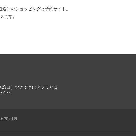
直送）
のショッピングと予約サイト。
スです。
合窓口）
ツクツク!!!アプリとは
ムノム
れる内容は個