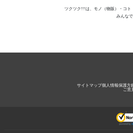
ツクツク!!!は、
モノ（物販）
・
コト
みんなで
サイトマップ
個人情報保護方
ご意