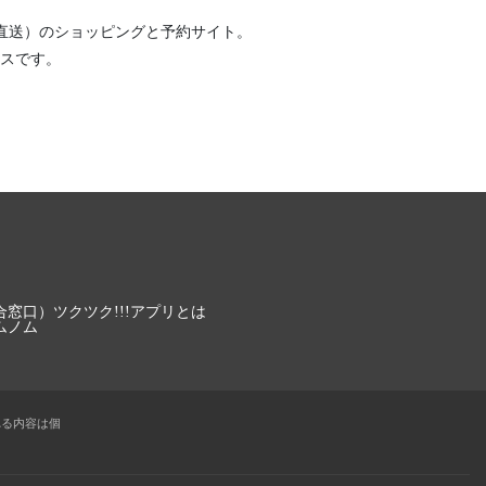
直送）
のショッピングと予約サイト。
スです。
合窓口）
ツクツク!!!アプリとは
ムノム
れる内容は個