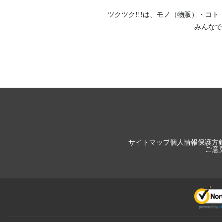
ツクツク!!!は、
モノ（物販）
・
コト
みんなで
サイトマップ
個人情報保護方
ご意