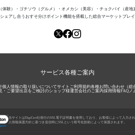
（体験）
・
ゴチソウ（グルメ）
・
オメカシ（美容）
・
チョクバイ（産地
シェアし合う
おすそ分けポイント機能
を搭載した総合マーケットプレイ
サービス各種ご案内
針
個人情報の取り扱いについて
サイトご利用規約
各種お問い合わせ（総
見・ご要望
出店をご検討のショップ様
運営会社のご案内
採用情報
FAQ
ノ
当サイトはDigiCert社発行のSSL電子証明書を使用しており、お客様によって入力さ
人情報保護方針に基づき送信時にSSLという暗号化技術によって保護されます。