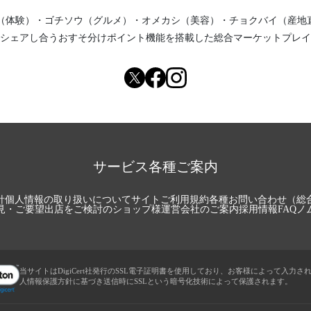
（体験）
・
ゴチソウ（グルメ）
・
オメカシ（美容）
・
チョクバイ（産地
シェアし合う
おすそ分けポイント機能
を搭載した総合マーケットプレイ
サービス各種ご案内
針
個人情報の取り扱いについて
サイトご利用規約
各種お問い合わせ（総
見・ご要望
出店をご検討のショップ様
運営会社のご案内
採用情報
FAQ
ノ
当サイトはDigiCert社発行のSSL電子証明書を使用しており、お客様によって入力さ
人情報保護方針に基づき送信時にSSLという暗号化技術によって保護されます。