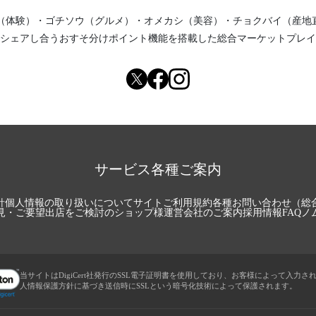
（体験）
・
ゴチソウ（グルメ）
・
オメカシ（美容）
・
チョクバイ（産地
シェアし合う
おすそ分けポイント機能
を搭載した総合マーケットプレイ
サービス各種ご案内
針
個人情報の取り扱いについて
サイトご利用規約
各種お問い合わせ（総
見・ご要望
出店をご検討のショップ様
運営会社のご案内
採用情報
FAQ
ノ
当サイトはDigiCert社発行のSSL電子証明書を使用しており、お客様によって入力さ
人情報保護方針に基づき送信時にSSLという暗号化技術によって保護されます。