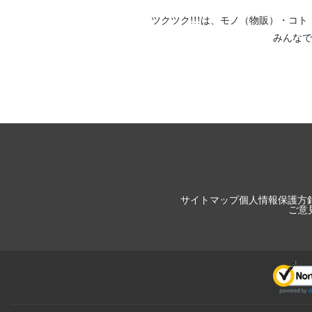
ツクツク!!!は、
モノ（物販）
・
コト
みんなで
サイトマップ
個人情報保護方
ご意