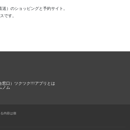
直送）
のショッピングと予約サイト。
スです。
合窓口）
ツクツク!!!アプリとは
ムノム
れる内容は個