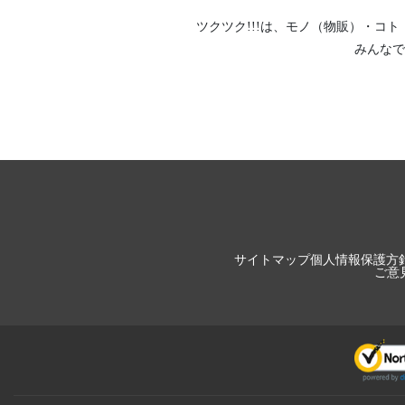
ツクツク!!!は、
モノ（物販）
・
コト
みんなで
サイトマップ
個人情報保護方
ご意