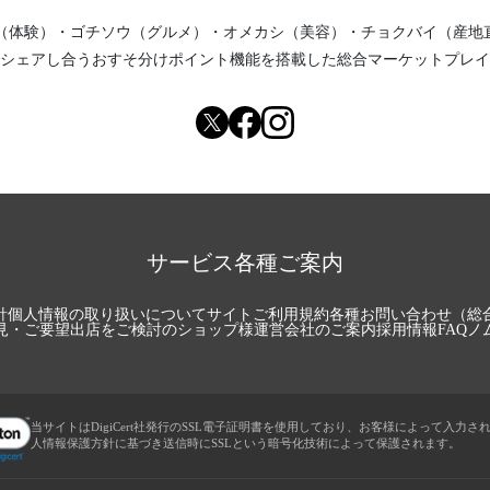
（体験）
・
ゴチソウ（グルメ）
・
オメカシ（美容）
・
チョクバイ（産地
シェアし合う
おすそ分けポイント機能
を搭載した総合マーケットプレイ
サービス各種ご案内
針
個人情報の取り扱いについて
サイトご利用規約
各種お問い合わせ（総
見・ご要望
出店をご検討のショップ様
運営会社のご案内
採用情報
FAQ
ノ
当サイトはDigiCert社発行のSSL電子証明書を使用しており、お客様によって入力さ
人情報保護方針に基づき送信時にSSLという暗号化技術によって保護されます。