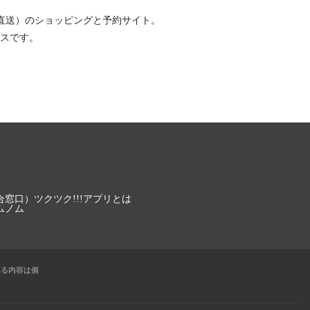
直送）
のショッピングと予約サイト。
スです。
合窓口）
ツクツク!!!アプリとは
ムノム
れる内容は個