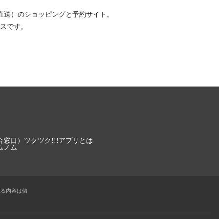
直送）
のショッピングと予約サイト。
スです。
合窓口）
ツクツク!!!アプリとは
ムノム
れる内容は個