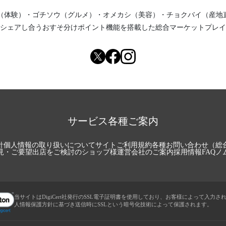
（体験）
・
ゴチソウ（グルメ）
・
オメカシ（美容）
・
チョクバイ（産地
シェアし合う
おすそ分けポイント機能
を搭載した総合マーケットプレイ
サービス各種ご案内
針
個人情報の取り扱いについて
サイトご利用規約
各種お問い合わせ（総
見・ご要望
出店をご検討のショップ様
運営会社のご案内
採用情報
FAQ
ノ
当サイトはDigiCert社発行のSSL電子証明書を使用しており、お客様によって入力さ
人情報保護方針に基づき送信時にSSLという暗号化技術によって保護されます。