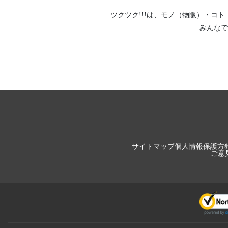
ツクツク!!!は、
モノ（物販）
・
コト
みんなで
サイトマップ
個人情報保護方
ご意