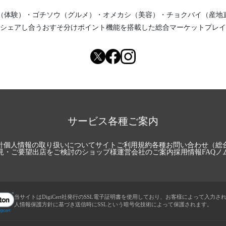
（体験）
・
ゴチソウ（グルメ）
・
オメカシ（美容）
・
チョクバイ（産地
シェアし合う
おすそ分けポイント機能
を搭載した総合マーケットプレイ
サービス各種ご案内
針
個人情報の取り扱いについて
サイトご利用規約
各種お問い合わせ（総
見・ご要望
出店をご検討のショップ様
運営会社のご案内
採用情報
FAQ
ノ
当サイトはDigiCert社発行のSSL電子証明書を使用しており、お客様によって入力さ
人情報保護方針に基づき送信時にSSLという暗号化技術によって保護されます。