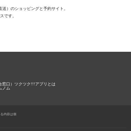
直送）
のショッピングと予約サイト。
スです。
合窓口）
ツクツク!!!アプリとは
ムノム
れる内容は個