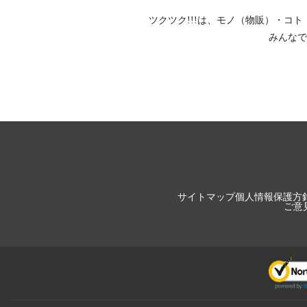
ツクツク!!!は、
モノ（物販）
・
コト
みんなで
サイトマップ
個人情報保護方
ご意