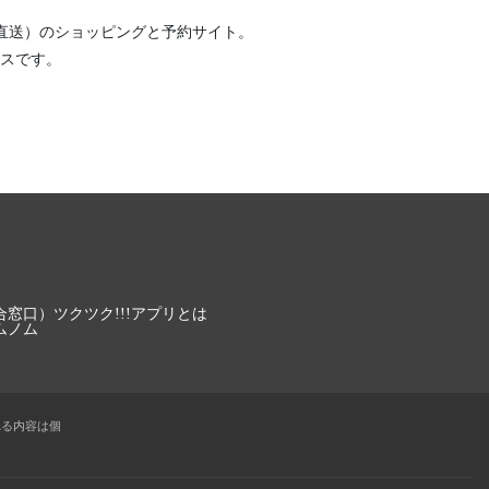
直送）
のショッピングと予約サイト。
スです。
合窓口）
ツクツク!!!アプリとは
ムノム
れる内容は個