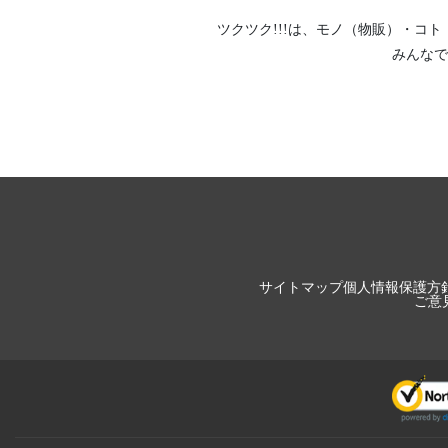
ツクツク!!!は、
モノ（物販）
・
コト
みんなで
サイトマップ
個人情報保護方
ご意