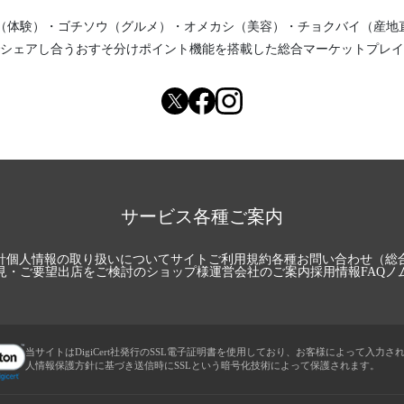
（体験）
・
ゴチソウ（グルメ）
・
オメカシ（美容）
・
チョクバイ（産地
シェアし合う
おすそ分けポイント機能
を搭載した総合マーケットプレイ
サービス各種ご案内
針
個人情報の取り扱いについて
サイトご利用規約
各種お問い合わせ（総
見・ご要望
出店をご検討のショップ様
運営会社のご案内
採用情報
FAQ
ノ
当サイトはDigiCert社発行のSSL電子証明書を使用しており、お客様によって入力さ
人情報保護方針に基づき送信時にSSLという暗号化技術によって保護されます。