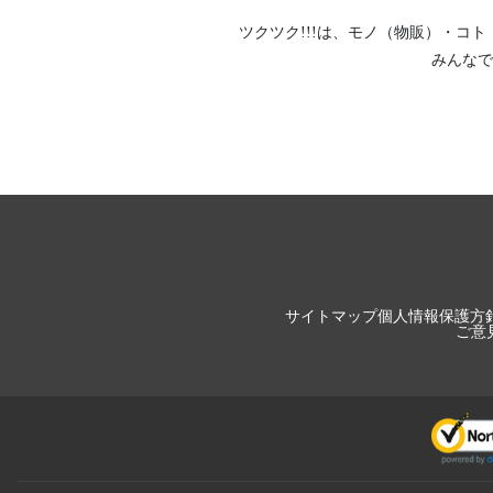
ツクツク!!!は、
モノ（物販）
・
コト
みんなで
サイトマップ
個人情報保護方
ご意