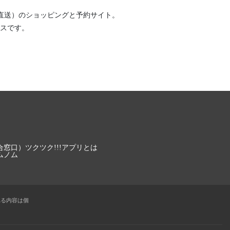
直送）
のショッピングと予約サイト。
スです。
合窓口）
ツクツク!!!アプリとは
ムノム
れる内容は個