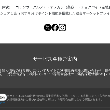
（体験）
・
ゴチソウ（グルメ）
・
オメカシ（美容）
・
チョクバイ（産地
シェアし合う
おすそ分けポイント機能
を搭載した総合マーケットプレイ
サービス各種ご案内
針
個人情報の取り扱いについて
サイトご利用規約
各種お問い合わせ（総
見・ご要望
出店をご検討のショップ様
運営会社のご案内
採用情報
FAQ
ノ
当サイトはDigiCert社発行のSSL電子証明書を使用しており、お客様によって入力さ
人情報保護方針に基づき送信時にSSLという暗号化技術によって保護されます。