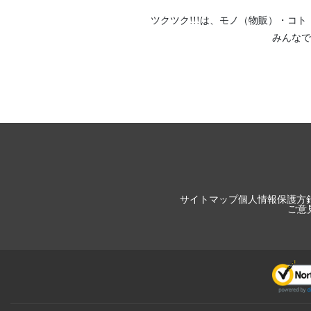
ツクツク!!!は、
モノ（物販）
・
コト
みんなで
サイトマップ
個人情報保護方
ご意