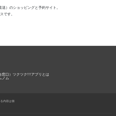
直送）
のショッピングと予約サイト。
スです。
合窓口）
ツクツク!!!アプリとは
ムノム
れる内容は個