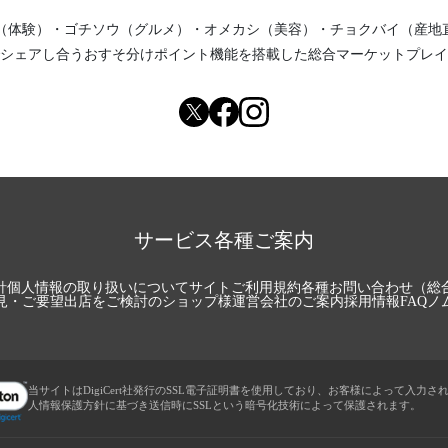
（体験）
・
ゴチソウ（グルメ）
・
オメカシ（美容）
・
チョクバイ（産地
シェアし合う
おすそ分けポイント機能
を搭載した総合マーケットプレイ
サービス各種ご案内
針
個人情報の取り扱いについて
サイトご利用規約
各種お問い合わせ（総
見・ご要望
出店をご検討のショップ様
運営会社のご案内
採用情報
FAQ
ノ
当サイトはDigiCert社発行のSSL電子証明書を使用しており、お客様によって入力さ
人情報保護方針に基づき送信時にSSLという暗号化技術によって保護されます。