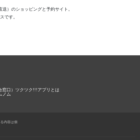
直送）
のショッピングと予約サイト。
スです。
合窓口）
ツクツク!!!アプリとは
ムノム
れる内容は個