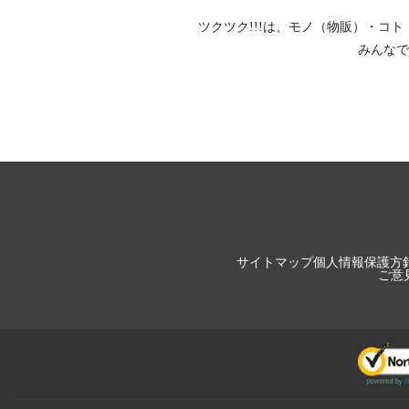
ツクツク!!!は、
モノ（物販）
・
コト
みんなで
サイトマップ
個人情報保護方
ご意