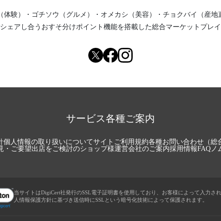
（体験）
・
ゴチソウ（グルメ）
・
オメカシ（美容）
・
チョクバイ（産地
シェアし合う
おすそ分けポイント機能
を搭載した総合マーケットプレイ
サービス各種ご案内
針
個人情報の取り扱いについて
サイトご利用規約
各種お問い合わせ（総
見・ご要望
出店をご検討のショップ様
運営会社のご案内
採用情報
FAQ
ノ
当サイトはDigiCert社発行のSSL電子証明書を使用しており、お客様によって入力さ
人情報保護方針に基づき送信時にSSLという暗号化技術によって保護されます。