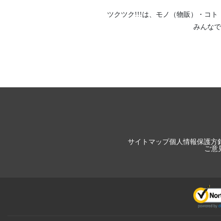
ツクツク!!!は、
モノ（物販）
・
コト
みんなで
サイトマップ
個人情報保護方
ご意