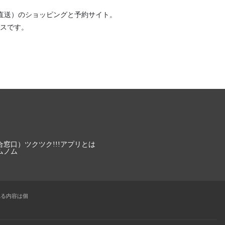
直送）
のショッピングと予約サイト。
スです。
合窓口）
ツクツク!!!アプリとは
ムノム
れる内容は個