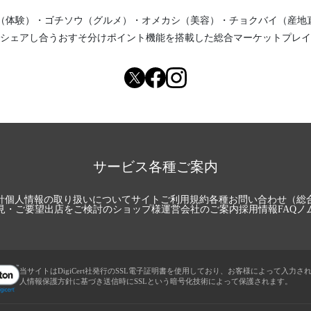
（体験）
・
ゴチソウ（グルメ）
・
オメカシ（美容）
・
チョクバイ（産地
シェアし合う
おすそ分けポイント機能
を搭載した総合マーケットプレイ
サービス各種ご案内
針
個人情報の取り扱いについて
サイトご利用規約
各種お問い合わせ（総
見・ご要望
出店をご検討のショップ様
運営会社のご案内
採用情報
FAQ
ノ
当サイトはDigiCert社発行のSSL電子証明書を使用しており、お客様によって入力さ
人情報保護方針に基づき送信時にSSLという暗号化技術によって保護されます。