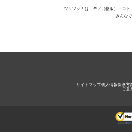
ツクツク!!!は、
モノ（物販）
・
コト
みんなで
サイトマップ
個人情報保護方
ご意