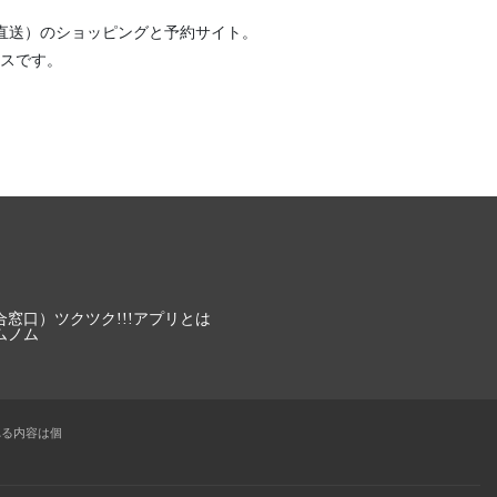
直送）
のショッピングと予約サイト。
スです。
合窓口）
ツクツク!!!アプリとは
ムノム
れる内容は個