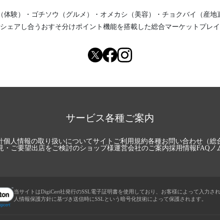
（体験）
・
ゴチソウ（グルメ）
・
オメカシ（美容）
・
チョクバイ（産地
シェアし合う
おすそ分けポイント機能
を搭載した総合マーケットプレイ
サービス各種ご案内
針
個人情報の取り扱いについて
サイトご利用規約
各種お問い合わせ（総
見・ご要望
出店をご検討のショップ様
運営会社のご案内
採用情報
FAQ
ノ
当サイトはDigiCert社発行のSSL電子証明書を使用しており、お客様によって入力さ
人情報保護方針に基づき送信時にSSLという暗号化技術によって保護されます。