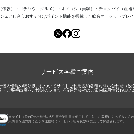
（体験）
・
ゴチソウ（グルメ）
・
オメカシ（美容）
・
チョクバイ（産地
シェアし合う
おすそ分けポイント機能
を搭載した総合マーケットプレイ
サービス各種ご案内
針
個人情報の取り扱いについて
サイトご利用規約
各種お問い合わせ（総
見・ご要望
出店をご検討のショップ様
運営会社のご案内
採用情報
FAQ
ノ
当サイトはDigiCert社発行のSSL電子証明書を使用しており、お客様によって入力さ
人情報保護方針に基づき送信時にSSLという暗号化技術によって保護されます。