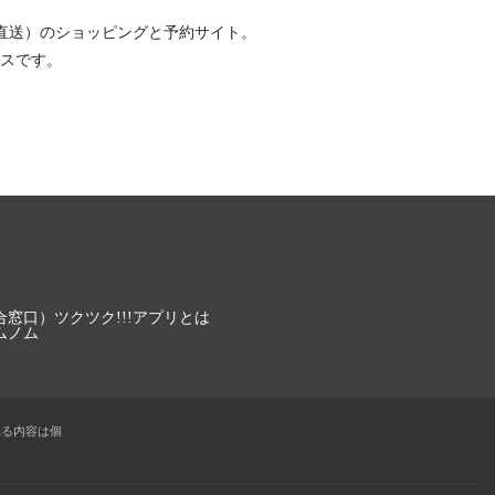
直送）
のショッピングと予約サイト。
スです。
合窓口）
ツクツク!!!アプリとは
ムノム
れる内容は個