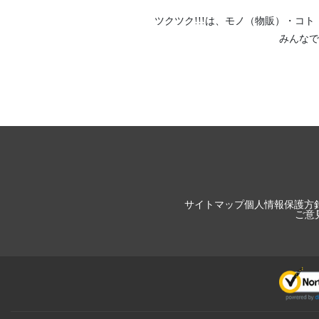
ツクツク!!!は、
モノ（物販）
・
コト
みんなで
サイトマップ
個人情報保護方
ご意