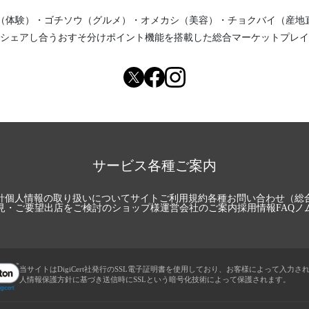
（体験）
・
ゴチソウ（グルメ）
・
オメカシ（美容）
・
チョクバイ（産地
シェアし合う
おすそ分けポイント機能
を搭載した総合マーケットプレイ
サービス各種ご案内
針
個人情報の取り扱いについて
サイトご利用規約
各種お問い合わせ（総
見・ご要望
出店をご検討のショップ様
運営会社のご案内
採用情報
FAQ
ノ
当サイトはDigiCert社発行のSSL電子証明書を使用しており、お客様によって入力さ
人情報保護方針に基づき送信時にSSLという暗号化技術によって保護されます。