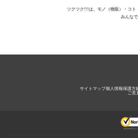
ツクツク!!!は、
モノ（物販）
・
コト
みんなで
サイトマップ
個人情報保護方
ご意