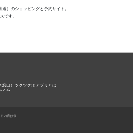
直送）
のショッピングと予約サイト。
スです。
合窓口）
ツクツク!!!アプリとは
ムノム
れる内容は個