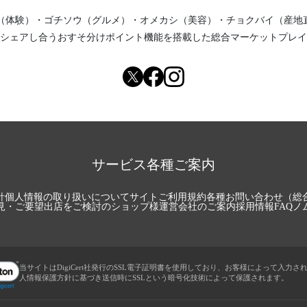
（体験）
・
ゴチソウ（グルメ）
・
オメカシ（美容）
・
チョクバイ（産地
シェアし合う
おすそ分けポイント機能
を搭載した総合マーケットプレイ
サービス各種ご案内
針
個人情報の取り扱いについて
サイトご利用規約
各種お問い合わせ（総
見・ご要望
出店をご検討のショップ様
運営会社のご案内
採用情報
FAQ
ノ
当サイトはDigiCert社発行のSSL電子証明書を使用しており、お客様によって入力さ
人情報保護方針に基づき送信時にSSLという暗号化技術によって保護されます。