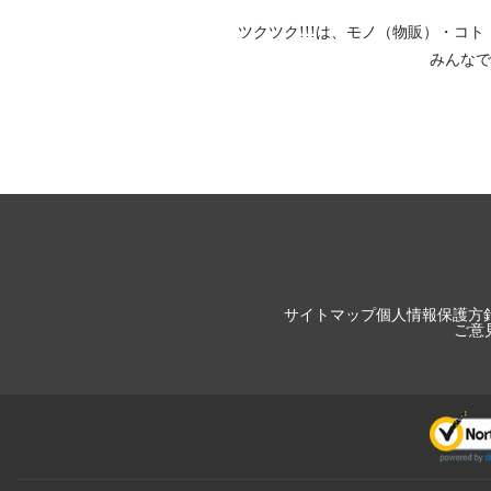
ツクツク!!!は、
モノ（物販）
・
コト
みんなで
サイトマップ
個人情報保護方
ご意