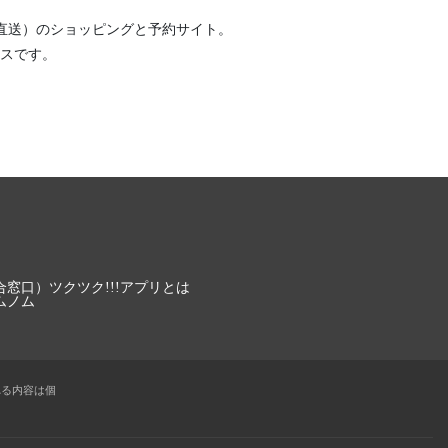
直送）
のショッピングと予約サイト。
スです。
合窓口）
ツクツク!!!アプリとは
ムノム
れる内容は個