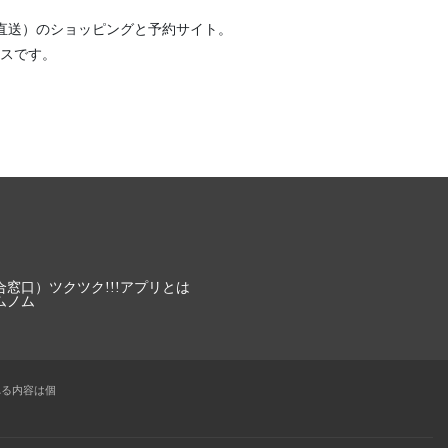
直送）
のショッピングと予約サイト。
スです。
合窓口）
ツクツク!!!アプリとは
ムノム
れる内容は個