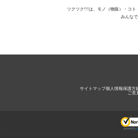
ツクツク!!!は、
モノ（物販）
・
コト
みんなで
サイトマップ
個人情報保護方
ご意