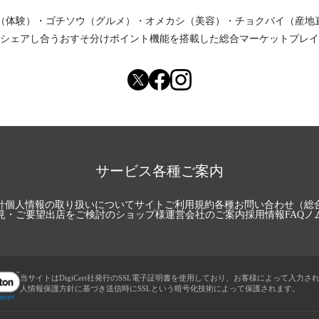
（体験）
・
ゴチソウ（グルメ）
・
オメカシ（美容）
・
チョクバイ（産地
シェアし合う
おすそ分けポイント機能
を搭載した総合マーケットプレイ
サービス各種ご案内
針
個人情報の取り扱いについて
サイトご利用規約
各種お問い合わせ（総
見・ご要望
出店をご検討のショップ様
運営会社のご案内
採用情報
FAQ
ノ
当サイトはDigiCert社発行のSSL電子証明書を使用しており、お客様によって入力さ
人情報保護方針に基づき送信時にSSLという暗号化技術によって保護されます。