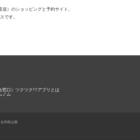
直送）
のショッピングと予約サイト。
スです。
合窓口）
ツクツク!!!アプリとは
ムノム
れる内容は個