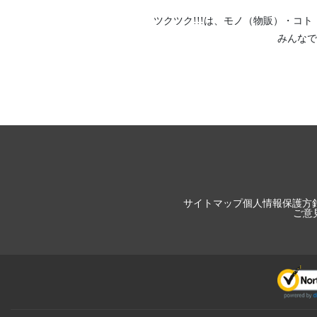
ツクツク!!!は、
モノ（物販）
・
コト
みんなで
サイトマップ
個人情報保護方
ご意