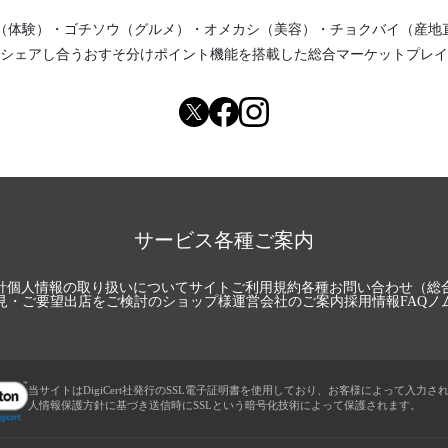
（体験）
・
ゴチソウ（グルメ）
・
オメカシ（美容）
・
チョクバイ（産地
シェアし合う
おすそ分けポイント機能
を搭載した総合マーケットプレイ
サービス各種ご案内
針
個人情報の取り扱いについて
サイトご利用規約
各種お問い合わせ（総
見・ご要望
出店をご検討のショップ様
運営会社のご案内
採用情報
FAQ
ノ
当サイトはDigiCert社発行のSSL電子証明書を使用しており、お客様によって入力さ
人情報保護方針に基づき送信時にSSLという暗号化技術によって保護されます。