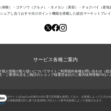
（体験）
・
ゴチソウ（グルメ）
・
オメカシ（美容）
・
チョクバイ（産地
シェアし合う
おすそ分けポイント機能
を搭載した総合マーケットプレイ
サービス各種ご案内
針
個人情報の取り扱いについて
サイトご利用規約
各種お問い合わせ（総
見・ご要望
出店をご検討のショップ様
運営会社のご案内
採用情報
FAQ
ノ
当サイトはDigiCert社発行のSSL電子証明書を使用しており、お客様によって入力さ
人情報保護方針に基づき送信時にSSLという暗号化技術によって保護されます。