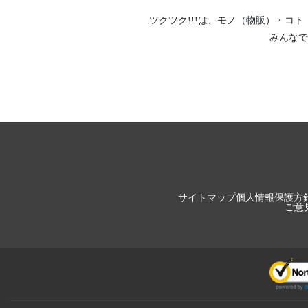
ツクツク!!!は、
モノ（物販）
・
コト
みんなで
サイトマップ
個人情報保護方
ご意