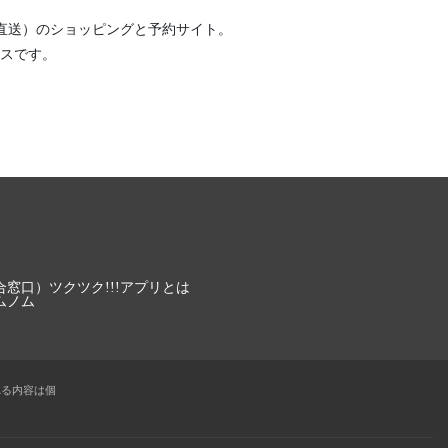
直送）
のショッピングと予約サイト。
スです。
合窓口）
ツクツク!!!アプリとは
ムノム
れる内容は個