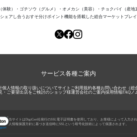
（体験）
・
ゴチソウ（グルメ）
・
オメカシ（美容）
・
チョクバイ（産地
シェアし合う
おすそ分けポイント機能
を搭載した総合マーケットプレイ
サービス各種ご案内
針
個人情報の取り扱いについて
サイトご利用規約
各種お問い合わせ（総
見・ご要望
出店をご検討のショップ様
運営会社のご案内
採用情報
FAQ
ノ
当サイトはDigiCert社発行のSSL電子証明書を使用しており、お客様によって入力さ
人情報保護方針に基づき送信時にSSLという暗号化技術によって保護されます。