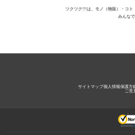
ツクツク!!!は、
モノ（物販）
・
コト
みんなで
サイトマップ
個人情報保護方
ご意