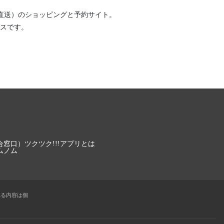
直送）
のショッピングと予約サイト。
スです。
合窓口）
ツクツク!!!アプリとは
ムノム
れる内容は個